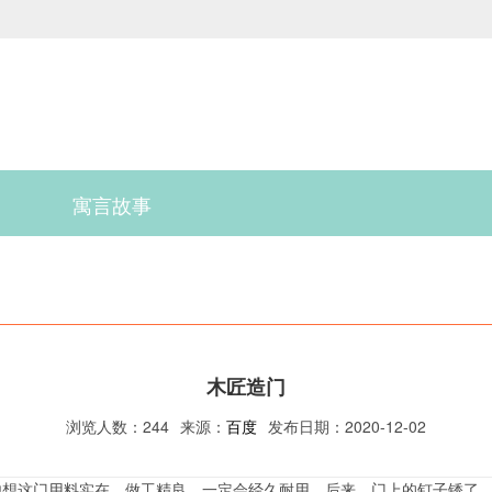
寓言故事
木匠造门
浏览人数：244
来源：
百度
发布日期：2020-12-02
他想这门用料实在，做工精良，一定会经久耐用。后来，门上的钉子锈了