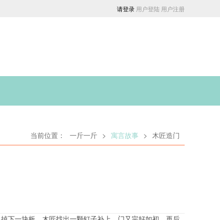
请登录
用户登陆
用户注册
当前位置：
一斤一斤
>
寓言故事
>
木匠造门
，掉下一块板，木匠找出一颗钉子补上，门又完好如初。再后