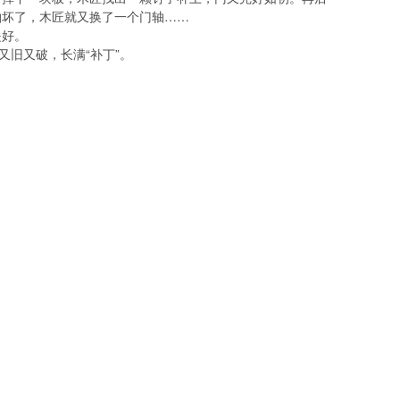
轴坏了，木匠就又换了一个门轴……
是好。
旧又破，长满“补丁”。