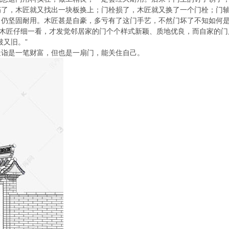
朽了，木匠就又找出一块板换上；门栓损了，木匠就又换了一个门栓；门
，仍坚固耐用。木匠甚是自豪，多亏有了这门手艺，不然门坏了不知如何
”木匠仔细一看，才发觉邻居家的门个个样式新颖、质地优良，而自家的门又
破又旧。”
造诣是一笔财富，但也是一扇门，能关住自己。